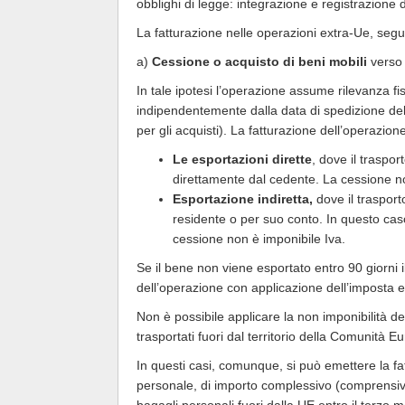
obblighi di legge: integrazione e registrazione d
La fatturazione nelle operazioni extra-Ue, segue
a)
Cessione o acquisto di beni mobili
verso 
In tale ipotesi l’operazione assume rilevanza f
indipendentemente dalla data di spedizione dell
per gli acquisti). La fatturazione dell’operazion
Le
esportazioni dirette
, dove il traspo
direttamente dal cedente. La cessione no
Esportazione indiretta,
dove il traspor
residente o per suo conto. In questo caso 
cessione non è imponibile Iva.
Se il bene non viene esportato entro 90 giorni 
dell’operazione con applicazione dell’imposta 
Non è possibile applicare la non imponibilità del
trasportati fuori dal territorio della Comunità 
In questi casi, comunque, si può emettere la fa
personale, di importo complessivo (comprensivo 
bagagli personali fuori dalla UE entro il terzo 