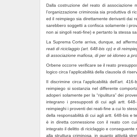
Dalla costruzione del reato di associazione 
l’organizzazione criminosia sia produttiva di ric
ed il reimpiego sia direttamente derivanti dai 
sarebbero soggetti a confisca solamente i proven
non ai singoli reati-fine) e pertanto la stessa s
La Suprema Corte arriva, dunque, ad affermare
reati di riciclaggio (art. 648-bis cp) e di reimpie
di associazione mafiosa, di per sé idoneo a produ
Orbene occorre verificare se il reato presuppo
logico circa l’applicabilità della clausola di ris
Il discrimine circa l’applicabilità dell’art. 4
reimpiego si sostanzia nel differente comport
adoperi solamente per la “ripulitura” dei proven
integrano i presupposti di cui agli artt. 648-
reimpieghi i proventi dei reati-fine a cui lo st
della responsabilità di cui agli artt. 648-bis e te
è in diretta connessione con il reato con c
integrato il delitto di riciclaggio e conseguent
alla struttura criminosa, in quanto attività str