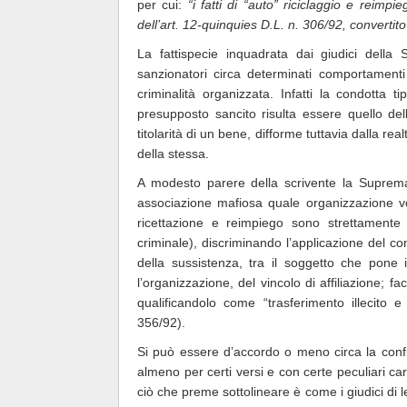
per cui:
“i fatti di “auto” riciclaggio e reimpi
dell’art. 12-quinquies D.L. n. 306/92, convertito
La fattispecie inquadrata dai giudici dell
sanzionatori circa determinati comportamenti p
criminalità organizzata. Infatti la condotta 
presupposto sancito risulta essere quello de
titolarità di un bene, difforme tuttavia dalla r
della stessa.
A modesto parere della scrivente la Suprema 
associazione mafiosa quale organizzazione volt
ricettazione e reimpiego sono strettamente c
criminale), discriminando l’applicazione del con
della sussistenza, tra il soggetto che pone in
l’organizzazione, del vincolo di affiliazione; f
qualificandolo come “trasferimento illecito e
356/92).
Si può essere d’accordo o meno circa la configu
almeno per certi versi e con certe peculiari cara
ciò che preme sottolineare è come i giudici di l