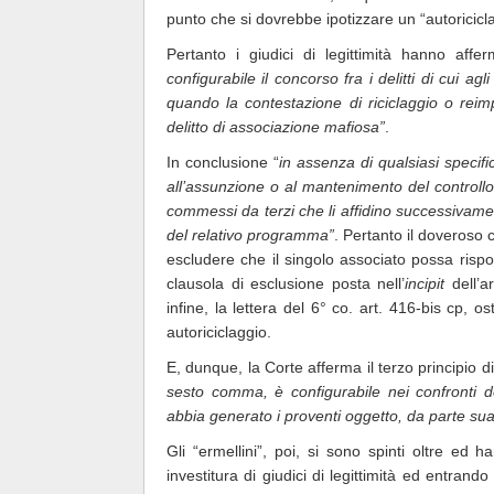
punto che si dovrebbe ipotizzare un “autoricicl
Pertanto i giudici di legittimità hanno affer
configurabile il concorso fra i delitti di cui agl
quando la contestazione di riciclaggio o reimp
delitto di associazione mafiosa”
.
In conclusione “
in assenza di qualsiasi specif
all’assunzione o al mantenimento del controllo
commessi da terzi che li affidino successivame
del relativo programma”
. Pertanto il doveroso 
escludere che il singolo associato possa risp
clausola di esclusione posta nell’
incipit
dell’
infine, la lettera del 6° co. art. 416-bis cp, o
autoriciclaggio.
E, dunque, la Corte afferma il terzo principio di 
sesto comma, è configurabile nei confronti d
abbia generato i proventi oggetto, da parte su
Gli “ermellini”, poi, si sono spinti oltre ed
investitura di giudici di legittimità ed entrando