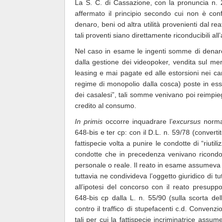
La S. C. di Cassazione, con la pronuncia n. 2
affermato il principio secondo cui non è confi
denaro, beni od altra utilità provenienti dal re
tali proventi siano direttamente riconducibili all
Nel caso in esame le ingenti somme di denaro era
dalla gestione dei videopoker, vendita sul mer
leasing e mai pagate ed alle estorsioni nei can
regime di monopolio dalla cosca) poste in esse
dei casalesi”, tali somme venivano poi reimpie
credito al consumo.
In primis
occorre inquadrare l’
excursus
normat
648-bis e ter cp: con il D.L. n. 59/78 (converti
fattispecie volta a punire le condotte di “riutil
condotte che in precedenza venivano ricondott
personale o reale. Il reato in esame assumeva u
tuttavia ne condivideva l’oggetto giuridico di tu
all’ipotesi del concorso con il reato presupp
648-bis cp dalla L. n. 55/90 (sulla scorta del
contro il traffico di stupefacenti c.d. Conven
tali per cui la fattispecie incriminatrice assume