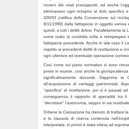
novero dei reati presupposti, ed anche l’og
eliminavano ogni richiamo al dolo specifico e
328/93 (ratifica della Convenzione sul ricicl
8/11/1990) dalla fattispecie in oggetto veniva 
quindi, a tutti i delitti dolosi. Parallelamente la
come reato la condotta volta a reimpiegare in 
fattispecie precedente. Anche in tale caso il Le
rispetto ai precedenti delitti di ricettazione e ric
ogni ulteriore ed eventuale operazione connessa 
Così come sul piano normativo si sono rincors
prese in esame, così anche la giurisprudenza d
significativamente discorde. Dapprima la C
all’acquisizione di vantaggi patrimoniali, 
“specifica” di ricettazione, poi si è passati ad 
conseguenza il rapporto di specialità tra il 
“decretare” l’autonomia, seppur in via residuale,
Orbene la Cassazione ha ritenuto di trattare la
e la clausola di riserva contenuta nell’
incip
interpretata:
in primis
è stata intesa ad esprime