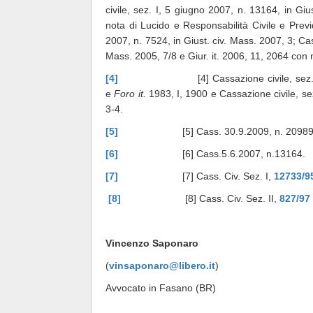
civile, sez. I, 5 giugno 2007, n. 13164, in Giu
nota di Lucido e Responsabilità Civile e Prev
2007, n. 7524, in Giust. civ. Mass. 2007, 3; Cass
Mass. 2005, 7/8 e Giur. it. 2006, 11, 2064 con no
[4]
[4] Cassazione civile, sez. I, 9 a
e
Foro it.
1983, I, 1900 e Cassazione civile, sez
3-4.
[5]
[5] Cass. 30.9.2009, n. 20989
[6]
[6] Cass.5.6.2007, n.13164.
[7]
[7] Cass. Civ. Sez. I,
12733/9
[8]
[8] Cass. Civ. Sez. II,
827/97
Vincenzo Saponaro
(
vinsaponaro@libero.it
)
Avvocato in Fasano (BR)