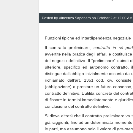
Posted by
Vincenzo Saponaro
on October 2 at 12:00 AM
Funzioni tipiche ed interdipendenza negoziale
Il contratto preliminare,
contratto in sé perf
avvertite nella pratica degli affari, e costituisce
del negozio definitivo. Il “preliminare” quind
ulteriore, specifico ed autonomo contratto, i
distingue dall’obbligo inizialmente assunto da 
richiamato dall’art. 1351 cod. civ. consist
(obbligazione) a prestare un futuro consenso, 
contratto definitivo. L’utilità concreta del con
di fissare in termini immediatamente e giuridica
conclusione del contratto definitivo.
Si rileva altresì che il contratto preliminare va 
già raggiunti, fino ad un determinato momento, n
le parti, ma assumono solo il valore di
pro-mem