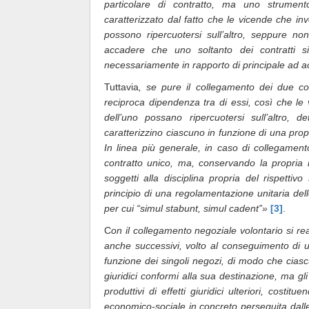
particolare di contratto, ma uno strumento
caratterizzato dal fatto che le vicende che inve
possono ripercuotersi sull’altro, seppure n
accadere che uno soltanto dei contratti s
necessariamente in rapporto di principale ad a
Tuttavia
, se pure il collegamento dei due con
reciproca dipendenza tra di essi, così che le vic
dell’uno possano ripercuotersi sull’altro, 
caratterizzino ciascuno in funzione di una prop
In linea più generale, in caso di collegament
contratto unico, ma, conservando la propria i
soggetti alla disciplina propria del rispetti
principio di una regolamentazione unitaria del
per cui “simul stabunt, simul cadent”»
[3]
.
C
on il collegamento negoziale volontario si re
anche successivi, volto al conseguimento di u
funzione dei singoli negozi, di modo che ciasc
giuridici conformi alla sua destinazione, ma gli 
produttivi di effetti giuridici ulteriori, cost
economico-sociale in concreto perseguita dalle 