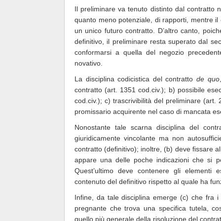
Il preliminare va tenuto distinto dal contratto
quanto meno potenziale, di rapporti, mentre i
un unico futuro contratto. D’altro canto, poich
definitivo, il preliminare resta superato dal 
conformarsi a quella del negozio precedent
novativo.
La disciplina codicistica del contratto
de quo
contratto (art. 1351 cod.civ.); b) possibile ese
cod.civ.); c) trascrivibilità del preliminare (art
promissario acquirente nel caso di mancata esec
Nonostante tale scarna disciplina del cont
giuridicamente vincolante ma non autosufficie
contratto (definitivo); inoltre, (b) deve fissare
appare una delle poche indicazioni che si p
Quest’ultimo deve contenere gli elementi es
contenuto del definitivo rispetto al quale ha fu
Infine, da tale disciplina emerge (c) che fra 
pregnante che trova una specifica tutela, cost
quello più generale della risoluzione del contrat