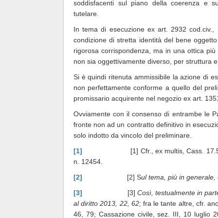
soddisfacenti sul piano della coerenza e su
tutelare.
In tema di esecuzione ex art. 2932 cod.civ., l
condizione di stretta identità del bene ogget
rigorosa corrispondenza, ma in una ottica più
non sia oggettivamente diverso, per struttura 
Si è quindi ritenuta ammissibile la azione di e
non perfettamente conforme a quello del prelim
promissario acquirente nel negozio ex art. 1351
Ovviamente con il consenso di entrambe le Part
fronte non ad un contratto definitivo in esecu
solo indotto da vincolo del preliminare.
[1]
[1] Cfr., ex multis, Cass. 17.5.2010 
n. 12454.
[2]
[2] S
ul tema, più in generale,
[3]
[3]
Così, testualmente in par
al diritto 2013, 22, 62;
fra le tante altre, cfr. 
46, 79; Cassazione civile, sez. III, 10 luglio