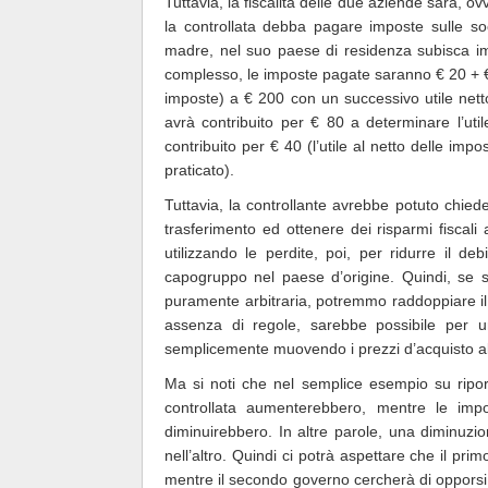
Tuttavia, la fiscalità delle due aziende sarà, 
la controllata debba pagare imposte sulle soc
madre, nel suo paese di residenza subisca imp
complesso, le imposte pagate saranno € 20 + € 
imposte) a € 200 con un successivo utile nett
avrà contribuito per € 80 a determinare l’uti
contribuito per € 40 (l’utile al netto delle im
praticato).
Tuttavia, la controllante avrebbe potuto chiede
trasferimento ed ottenere dei risparmi fiscali
utilizzando le perdite, poi, per ridurre il deb
capogruppo nel paese d’origine. Quindi, se s
puramente arbitraria, potremmo raddoppiare il n
assenza di regole, sarebbe possibile per un
semplicemente muovendo i prezzi d’acquisto all
Ma si noti che nel semplice esempio su ripor
controllata aumenterebbero, mentre le imp
diminuirebbero. In altre parole, una diminuzio
nell’altro. Quindi ci potrà aspettare che il prim
mentre il secondo governo cercherà di opporsi e