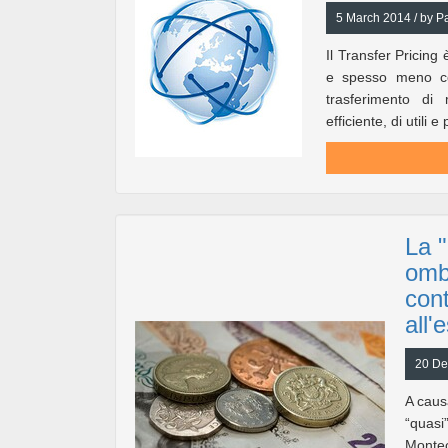
5 March 2014 / by Pa
Il Transfer Pricing
e spesso meno com
trasferimento di 
efficiente, di utili
La "
ombr
cont
all'
20 De
A caus
“quasi
Montec