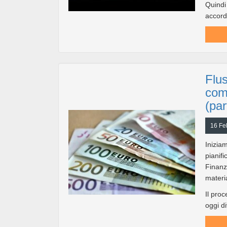
Quindi 
accorda
Flus
com
(par
16 Fe
Inizia
piani
Finanz
materi
Il proc
oggi di