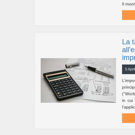
Il moni
La t
all’
impr
5 Apri
L’impo
princi
(“Worl
in cui
l’appli