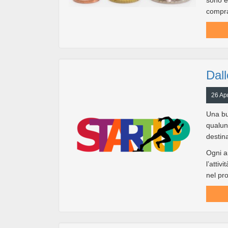
sono e
compra
Dall
26 Apr
Una bu
qualun
destina
Ogni a
l’attiv
nel pro