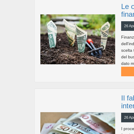
Le o
fina
26 Apr
Finanz
dell'in
scelta 
del bu
dato m
Il f
inte
26 Apr
I proc