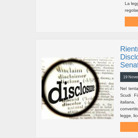
La leg
regolar
Rient
Discl
Senat
19 Novem
Nel tenta
Scudi Fi
italiana
convertit
legge, li