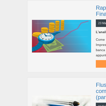
Rap
Fina
23 Ma
L’anal
Come s
Impres
banca è
appunto
Flus
com
(par