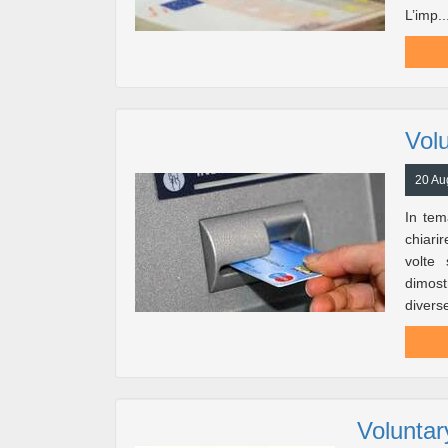
L’imp..
Vol
20 Au
In te
chiari
volte 
dimost
diverse
Voluntar