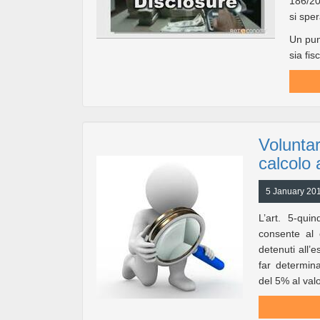
186/20
si spe
Un pun
sia fis
Voluntar
calcolo a
5 January 201
L’art. 5-qui
consente al 
detenuti all’e
far determina
del 5% al valo