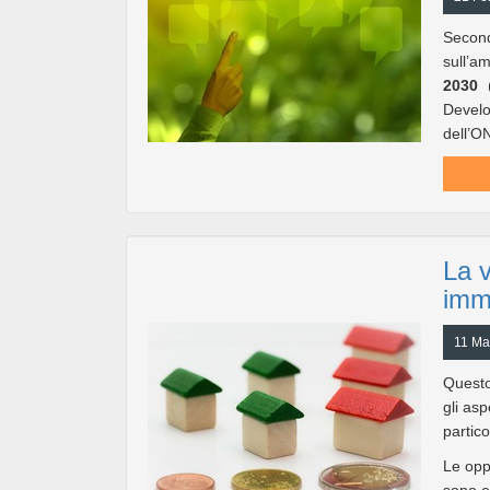
Secon
sull’
2030
Develo
dell’ON
La v
immo
11 Ma
Questo 
gli asp
partico
Le opp