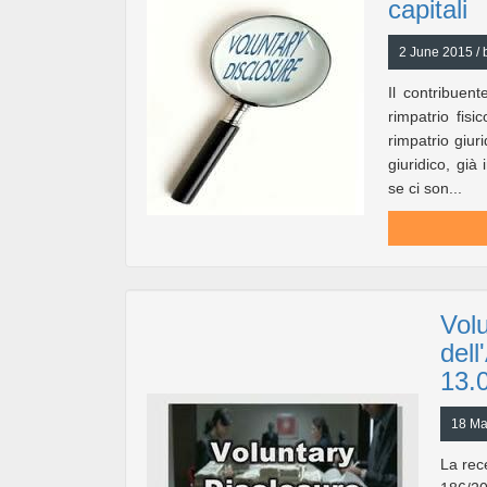
capitali
2 June 2015 / 
Il contribuent
rimpatrio fisi
rimpatrio giur
giuridico, gi
se ci son...
Volu
dell
13.
18 Ma
La rec