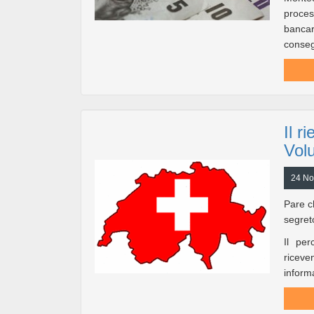
proces
bancari
conseg
Il r
Volu
24 No
Pare ch
segret
Il per
riceve
informa