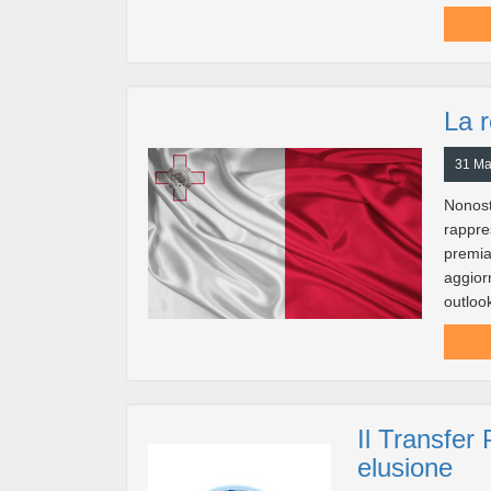
La r
31 Ma
Nonost
rappr
premi
aggio
outlook
Il Transfer 
elusione