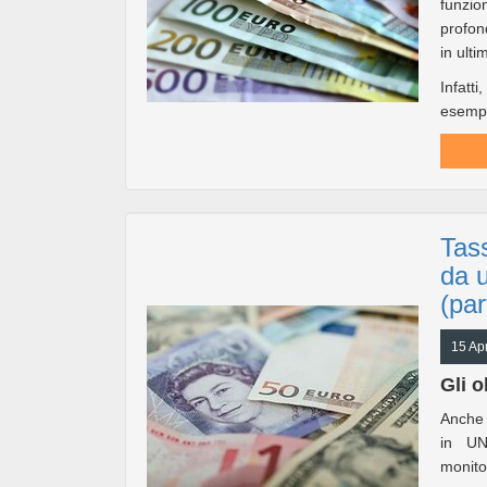
funzio
profon
in ulti
Infatti
esempi
Tass
da 
(par
15 Apr
Gli o
Anche n
in UN
monito