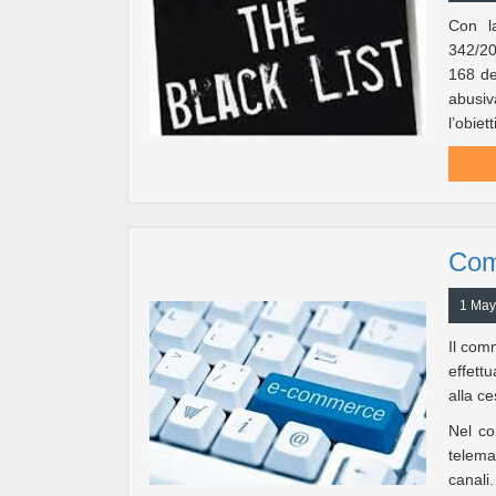
Con la
342/20
168 de
abusiv
l’obiet
Com
1 May
Il comm
effettu
alla ce
Nel co
telema
canali.