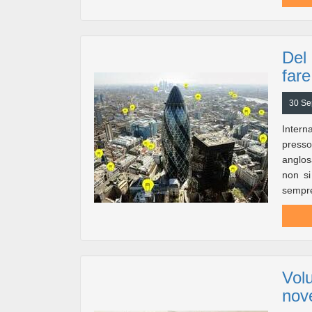
Del 
far
30 Se
Intern
press
anglos
non si
sempre
Volu
nov