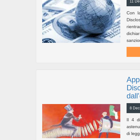
11 De
Con la
Discl
rientr
dichiar
sanzio
Appr
Disc
dall
8 Dec
Il 4 d
astenut
di legg