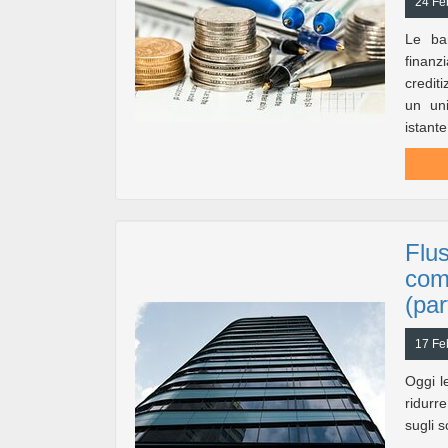
24 Fe
Le ba
finanz
crediti
un uni
istante
Flus
com
(par
17 Fe
Oggi l
ridurre
sugli 