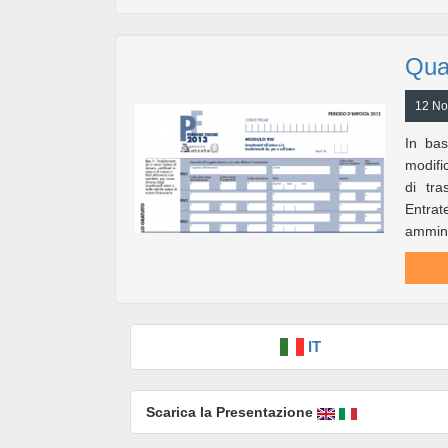
Qua
12 No
In bas
modifi
di tra
Entra
ammini
IT
Scarica la Presentazione