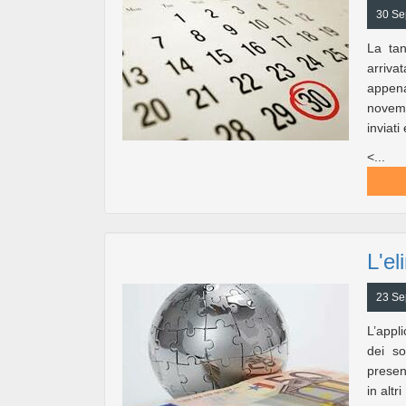
30 Se
La tan
arrivat
appena
novemb
inviati
<...
L'el
23 Se
L’appli
dei so
present
in altr