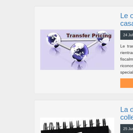
Le o
cas
24 Jul
Le tra
rientr
fiscal
ricono
specia
La d
coll
25 Ju