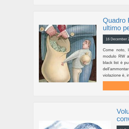
Quadro 
ultimo p
16 December 20
Come noto, la
modulo RW all
black list è 
dell’ammontare
violazione è, in
Volu
con