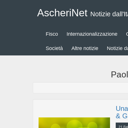
AscheriNet
Notizie dall'It
Fisco
Internazionalizzazione
Società
Altre notizie
Notizie 
Paol
Una
& G
21 Fe